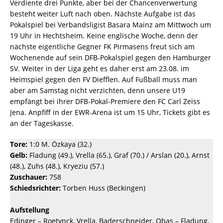
Verdiente drei Punkte, aber bei der Chancenverwertung
besteht weiter Luft nach oben. Nächste Aufgabe ist das
Pokalspiel bei Verbandsligist Basara Mainz am Mittwoch um
19 Uhr in Hechtsheim. Keine englische Woche, denn der
nächste eigentliche Gegner FK Pirmasens freut sich am
Wochenende auf sein DFB-Pokalspiel gegen den Hamburger
SV. Weiter in der Liga geht es daher erst am 23.08. im
Heimspiel gegen den FV Diefflen. Auf Fußball muss man
aber am Samstag nicht verzichten, denn unsere U19
empfängt bei ihrer DFB-Pokal-Premiere den FC Carl Zeiss
Jena. Anpfiff in der EWR-Arena ist um 15 Uhr, Tickets gibt es
an der Tageskasse.
Tore:
1:0 M. Özkaya (32.)
Gelb:
Fladung (49.), Vrella (65.), Graf (70.) / Arslan (20.), Arnst
(48.), Zuhs (48.), Kryeziu (57.)
Zuschauer:
758
Schiedsrichter:
Torben Huss (Beckingen)
Aufstellung
Edinger – Roetynck, Vrella, Baderschneider, Obas – Fladung,