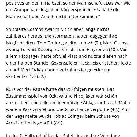
positives an der 1. Halbzeit seiner Mannschaft: „Das war wie
ein Gruppenausflug, ohne Körpersprache. Als hätte die
Mannschaft den Anpfiff nicht mitbekommen.“
So spielte Cosmos zwar mit, sich aber lange nichts
Zählbares heraus. Die Wormaten hatten dagegen ihre
Möglichkeiten. Tom Fladung zielte zu hoch (7.), Mert Özkaya
zwang Torwart Duverger erstmals zum Eingreifen (10.). Vor
allem Nico Jäger hatte oft viel Platz und nutzte diesen nach
einer halben Stunde. Gegenspieler Heck ließ er stehen, legte
ab auf Mert Özkaya und der traf ins lange Eck zum
verdienten 1:0 (32.).
Kurz vor der Pause hätte das 2:0 folgen müssen. Das
Zusammenspiel von Özkaya und Nico Jäger war schön
anzusehen, doch die uneigennützige Ablage auf Noah Maier
war ein Pass zu viel und die Großchance verpuffte (42.). Auf
der Gegenseite wurde Tobias Edinger beim Schuss von
Arnst erstmals geprüft (44.).
In der 2. Halbzeit hätte das Spiel eine andere Wendung