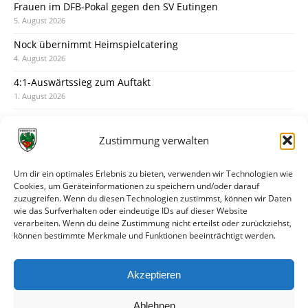
Frauen im DFB-Pokal gegen den SV Eutingen
5. August 2026
Nock übernimmt Heimspielcatering
4. August 2026
4:1-Auswärtssieg zum Auftakt
1. August 2026
Pokal: Wormatia muss zu Schott Mainz
31. Juli 2026
Zustimmung verwalten
Wormatia trauert um Jürgen Dinger
30. Juli 2026
Um dir ein optimales Erlebnis zu bieten, verwenden wir Technologien wie
Cookies, um Geräteinformationen zu speichern und/oder darauf
Deine Spielminute: 89+1
zuzugreifen. Wenn du diesen Technologien zustimmst, können wir Daten
28. Juli 2026
wie das Surfverhalten oder eindeutige IDs auf dieser Website
verarbeiten. Wenn du deine Zustimmung nicht erteilst oder zurückziehst,
Neuer Rückensponsor
können bestimmte Merkmale und Funktionen beeinträchtigt werden.
28. Juli 2026
Neue Podcast-Folge: So tickt Björn!
Akzeptieren
27. Juli 2026
Ablehnen