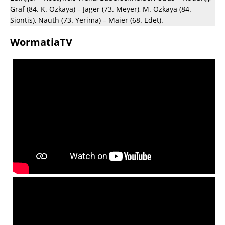
Graf (84. K. Özkaya) – Jäger (73. Meyer), M. Özkaya (84.
Siontis), Nauth (73. Yerima) – Maier (68. Edet).
WormatiaTV