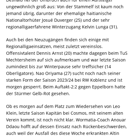
ungewöhnlich groß aus: Von der Stammelf ist kaum noch
jemand übrig, darunter der ehemalige haitianische
Nationaltorhüter Josué Duverger (25) und der sehr
regionalligaerfahrene Winterzugang Kelvin Lunga (31).
Auch bei den Neuzugängen finden sich einige mit
Regionalligaeinsätzen, meist zuletzt vereinslos.
Offensivtalent Dennis Arnst (20) machte dagegen beim TuS
Mechtersheim auf sich aufmerksam und war letzte Saison
zumindest bis zur Winterpause sehr treffsicher (14
Oberligatore). Nao Oriyama (27) sucht noch nach seiner
starken Form der Saison 2023/24 bei RW Koblenz und ist
morgen gesperrt. Beim Auftakt-2:2 gegen Eppelborn hatte
der Stürmer Gelb-Rot gesehen.
Ob es morgen auf dem Platz zum Wiedersehen von Leo
Klein, letzte Saison Kapitän bei Cosmos, mit seinem alten
Verein kommt, ist noch nicht klar. Wormatia-Coach Anouar
Ddaou hofft auf dessen Einsatz nach Rückenbeschwerden,
auch weil der Ausfall des diese Woche erkrankten Altin