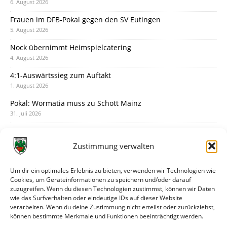
6. August 2026
Frauen im DFB-Pokal gegen den SV Eutingen
5. August 2026
Nock übernimmt Heimspielcatering
4. August 2026
4:1-Auswärtssieg zum Auftakt
1. August 2026
Pokal: Wormatia muss zu Schott Mainz
31. Juli 2026
Wormatia trauert um Jürgen Dinger
30. Juli 2026
Zustimmung verwalten
Deine Spielminute: 89+1
28. Juli 2026
Um dir ein optimales Erlebnis zu bieten, verwenden wir Technologien wie
Cookies, um Geräteinformationen zu speichern und/oder darauf
Neuer Rückensponsor
zuzugreifen. Wenn du diesen Technologien zustimmst, können wir Daten
28. Juli 2026
wie das Surfverhalten oder eindeutige IDs auf dieser Website
verarbeiten. Wenn du deine Zustimmung nicht erteilst oder zurückziehst,
Neue Podcast-Folge: So tickt Björn!
können bestimmte Merkmale und Funktionen beeinträchtigt werden.
27. Juli 2026