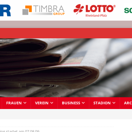
FRAUEN
VEREIN
BUSINESS
STADION
ARC
ing startet am 07.08.09