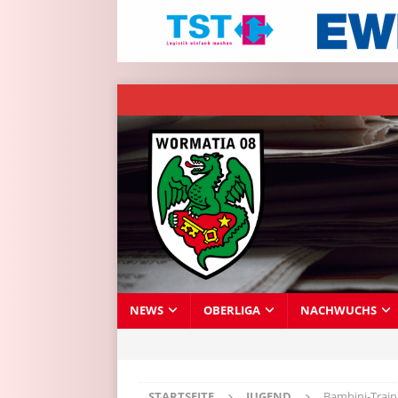
NEWS
OBERLIGA
NACHWUCHS
STARTSEITE
JUGEND
Bambini-Train