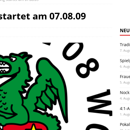
startet am 07.08.09
NEU
Trad
7. Aug
Spiel
6. Aug
Frau
5. Aug
Nock
4. Aug
4:1-
1. Aug
Poka