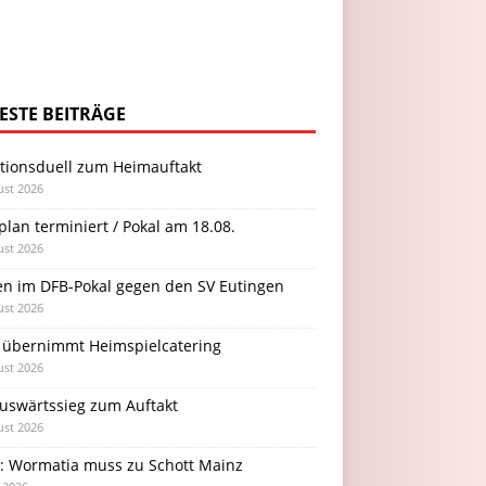
ESTE BEITRÄGE
itionsduell zum Heimauftakt
ust 2026
plan terminiert / Pokal am 18.08.
ust 2026
en im DFB-Pokal gegen den SV Eutingen
ust 2026
 übernimmt Heimspielcatering
ust 2026
Auswärtssieg zum Auftakt
ust 2026
l: Wormatia muss zu Schott Mainz