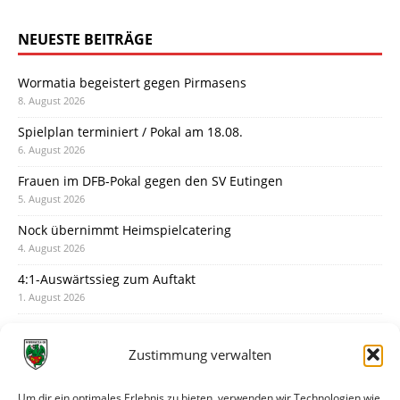
NEUESTE BEITRÄGE
Wormatia begeistert gegen Pirmasens
8. August 2026
Spielplan terminiert / Pokal am 18.08.
6. August 2026
Frauen im DFB-Pokal gegen den SV Eutingen
5. August 2026
Nock übernimmt Heimspielcatering
4. August 2026
4:1-Auswärtssieg zum Auftakt
1. August 2026
Pokal: Wormatia muss zu Schott Mainz
31. Juli 2026
Zustimmung verwalten
Wormatia trauert um Jürgen Dinger
30. Juli 2026
Um dir ein optimales Erlebnis zu bieten, verwenden wir Technologien wie