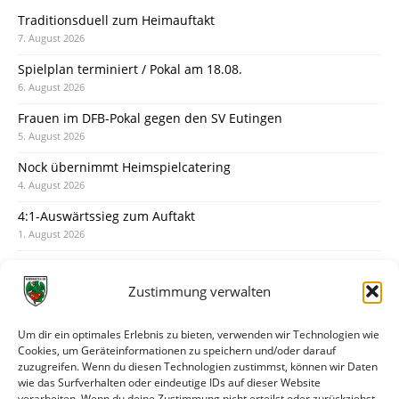
Traditionsduell zum Heimauftakt
7. August 2026
Spielplan terminiert / Pokal am 18.08.
6. August 2026
Frauen im DFB-Pokal gegen den SV Eutingen
5. August 2026
Nock übernimmt Heimspielcatering
4. August 2026
4:1-Auswärtssieg zum Auftakt
1. August 2026
Pokal: Wormatia muss zu Schott Mainz
31. Juli 2026
Zustimmung verwalten
Wormatia trauert um Jürgen Dinger
30. Juli 2026
Um dir ein optimales Erlebnis zu bieten, verwenden wir Technologien wie
Cookies, um Geräteinformationen zu speichern und/oder darauf
Deine Spielminute: 89+1
zuzugreifen. Wenn du diesen Technologien zustimmst, können wir Daten
28. Juli 2026
wie das Surfverhalten oder eindeutige IDs auf dieser Website
verarbeiten. Wenn du deine Zustimmung nicht erteilst oder zurückziehst,