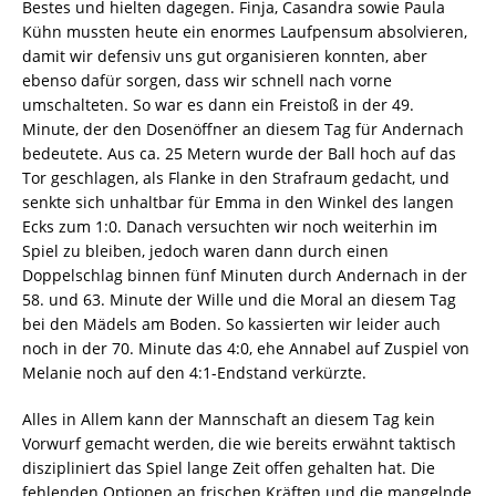
Bestes und hielten dagegen. Finja, Casandra sowie Paula
Kühn mussten heute ein enormes Laufpensum absolvieren,
damit wir defensiv uns gut organisieren konnten, aber
ebenso dafür sorgen, dass wir schnell nach vorne
umschalteten. So war es dann ein Freistoß in der 49.
Minute, der den Dosenöffner an diesem Tag für Andernach
bedeutete. Aus ca. 25 Metern wurde der Ball hoch auf das
Tor geschlagen, als Flanke in den Strafraum gedacht, und
senkte sich unhaltbar für Emma in den Winkel des langen
Ecks zum 1:0. Danach versuchten wir noch weiterhin im
Spiel zu bleiben, jedoch waren dann durch einen
Doppelschlag binnen fünf Minuten durch Andernach in der
58. und 63. Minute der Wille und die Moral an diesem Tag
bei den Mädels am Boden. So kassierten wir leider auch
noch in der 70. Minute das 4:0, ehe Annabel auf Zuspiel von
Melanie noch auf den 4:1-Endstand verkürzte.
Alles in Allem kann der Mannschaft an diesem Tag kein
Vorwurf gemacht werden, die wie bereits erwähnt taktisch
diszipliniert das Spiel lange Zeit offen gehalten hat. Die
fehlenden Optionen an frischen Kräften und die mangelnde