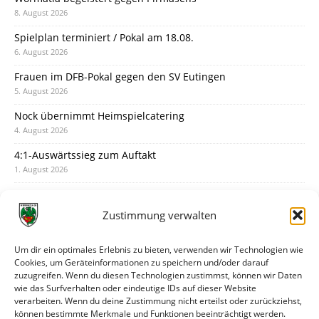
8. August 2026
Spielplan terminiert / Pokal am 18.08.
6. August 2026
Frauen im DFB-Pokal gegen den SV Eutingen
5. August 2026
Nock übernimmt Heimspielcatering
4. August 2026
4:1-Auswärtssieg zum Auftakt
1. August 2026
Pokal: Wormatia muss zu Schott Mainz
31. Juli 2026
Zustimmung verwalten
Wormatia trauert um Jürgen Dinger
30. Juli 2026
Um dir ein optimales Erlebnis zu bieten, verwenden wir Technologien wie
Cookies, um Geräteinformationen zu speichern und/oder darauf
Deine Spielminute: 89+1
zuzugreifen. Wenn du diesen Technologien zustimmst, können wir Daten
28. Juli 2026
wie das Surfverhalten oder eindeutige IDs auf dieser Website
verarbeiten. Wenn du deine Zustimmung nicht erteilst oder zurückziehst,
Neuer Rückensponsor
können bestimmte Merkmale und Funktionen beeinträchtigt werden.