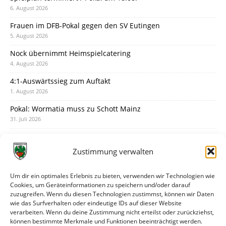
6. August 2026
Frauen im DFB-Pokal gegen den SV Eutingen
5. August 2026
Nock übernimmt Heimspielcatering
4. August 2026
4:1-Auswärtssieg zum Auftakt
1. August 2026
Pokal: Wormatia muss zu Schott Mainz
31. Juli 2026
Wormatia trauert um Jürgen Dinger
30. Juli 2026
Zustimmung verwalten
Deine Spielminute: 89+1
28. Juli 2026
Um dir ein optimales Erlebnis zu bieten, verwenden wir Technologien wie
Cookies, um Geräteinformationen zu speichern und/oder darauf
Neuer Rückensponsor
zuzugreifen. Wenn du diesen Technologien zustimmst, können wir Daten
28. Juli 2026
wie das Surfverhalten oder eindeutige IDs auf dieser Website
verarbeiten. Wenn du deine Zustimmung nicht erteilst oder zurückziehst,
Neue Podcast-Folge: So tickt Björn!
können bestimmte Merkmale und Funktionen beeinträchtigt werden.