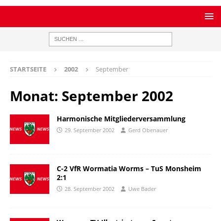
STARTSEITE
2002
September
Monat:
September 2002
Harmonische Mitgliederversammlung
29. September 2002
Gerd Obenauer
C-2 VfR Wormatia Worms – TuS Monsheim
2:1
28. September 2002
Uwe Bader