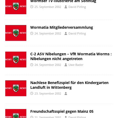
Wormser TV-Illustrierte am Sonntag
25. September 2002
David Pirling
Wormatia Mitgliederversammlung
24. September 2002
David Pirling
C-2 ASV Nibelungen – VfR Wormatia Worms :
Nibelungen nicht angetreten
24. September 2002
Uwe Bader
Nachlese Benefizspiel für den Kindergarten
Landluft in Wittenberg
23. September 2002
Freundschaftsspiel gegen Mainz 05
21. September 2002
David Pirling