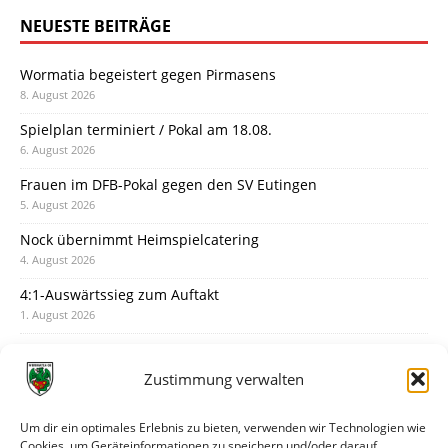
NEUESTE BEITRÄGE
Wormatia begeistert gegen Pirmasens
8. August 2026
Spielplan terminiert / Pokal am 18.08.
6. August 2026
Frauen im DFB-Pokal gegen den SV Eutingen
5. August 2026
Nock übernimmt Heimspielcatering
4. August 2026
4:1-Auswärtssieg zum Auftakt
1. August 2026
Pokal: Wormatia muss zu Schott Mainz
31. Juli 2026
Zustimmung verwalten
Wormatia trauert um Jürgen Dinger
30. Juli 2026
Um dir ein optimales Erlebnis zu bieten, verwenden wir Technologien wie
Cookies, um Geräteinformationen zu speichern und/oder darauf