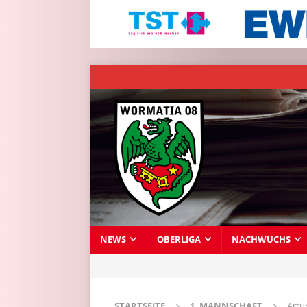
NEWS
OBERLIGA
NACHWUCHS
STARTSEITE
1. MANNSCHAFT
Artu