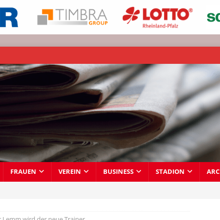
FRAUEN
VEREIN
BUSINESS
STADION
ARC
r Lemm wird der neue Trainer