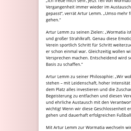
„Ich freue mich sehr, jetzt Teil von Worma
Vergangenheit immer wieder im Austausch, 
gepasst“, verrät Artur Lemm. „Umso mehr f
gehen.“
Artur Lemm zu seinen Zielen: „Wormatia ist
und großer Strahlkraft. Genau diese Emotio
Verein sportlich Schritt für Schritt weiter
er schon einmal war. Gleichzeitig wollen 
Versprechen machen. Entscheidend wird sei
Basis zu schaffen.“
Artur Lemm zu seiner Philosophie: „Wir wol
stehen – mit Leidenschaft, hoher Intensitä
dem Platz alles investieren und die Zusc
Begeisterung zu entfachen und diesen Vere
und ehrliche Austausch mit den Verantwor
wichtig! Wenn wir diese Geschlossenheit e
gehen und dauerhaft erfolgreichen Fußball
Mit Artur Lemm zur Wormatia wechseln wird