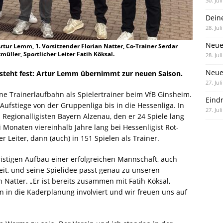
30. Jul
Dein
28. Jul
Neue
Artur Lemm, 1. Vorsitzender Florian Natter, Co-Trainer Serdar
müller, Sportlicher Leiter Fatih Köksal.
28. Jul
Neue 
 steht fest: Artur Lemm übernimmt zur neuen Saison.
27. Jul
ne Trainerlaufbahn als Spielertrainer beim VfB Ginsheim.
Eind
 Aufstiege von der Gruppenliga bis in die Hessenliga. In
27. Jul
Regionalligisten Bayern Alzenau, den er 24 Spiele lang
i Monaten viereinhalb Jahre lang bei Hessenligist Rot-
er Leiter, dann (auch) in 151 Spielen als Trainer.
ristigen Aufbau einer erfolgreichen Mannschaft, auch
it, und seine Spielidee passt genau zu unseren
n Natter. „Er ist bereits zusammen mit Fatih Köksal,
 in die Kaderplanung involviert und wir freuen uns auf