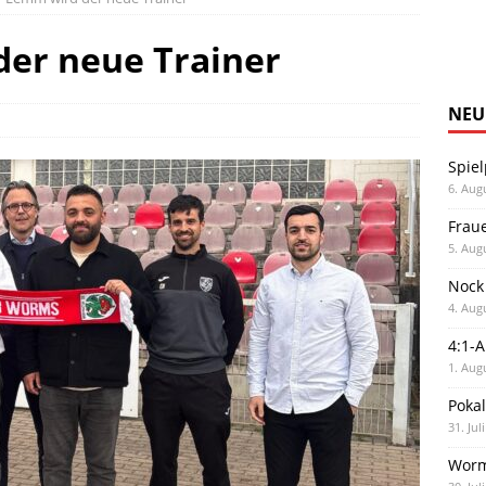
der neue Trainer
NEU
Spiel
6. Aug
Frau
5. Aug
Nock
4. Aug
4:1-
1. Aug
Poka
31. Jul
Worm