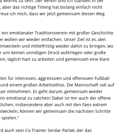
tia Worms zu sein. Der Verein und ich standen in der
aber das richtige Timing hat bislang einfach nicht
reue ich mich, dass wir jetzt gemeinsam diesen Weg
 ein emotionaler Traditionsverein mit großer Geschichte
n wollen wir wieder entfachen. Unser Ziel ist es, den
zuentwickeln und mittelfristig wieder dahin zu bringen, wo
wir uns keinen unnötigen Druck auferlegen oder große
n, täglich hart zu arbeiten und gemeinsam eine klare
len für intensiven, aggressiven und offensiven Fußball
t und einem großen Arbeitsethos. Die Mannschaft soll auf
hauer mitnehmen. Es geht darum, gemeinsam wieder
in emotional zu catchen! Dabei ist mir auch der offene
tlichen, insbesondere aber auch mit den Fans extrem
ntwickeln, können wir gemeinsam die nächsten Schritte
 spielen.“
 auch sein Co-Trainer Serdar Parlak, der das