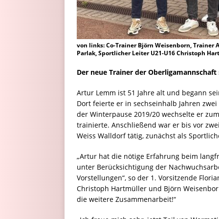
von links: Co-Trainer Björn Weisenborn, Trainer 
Parlak, Sportlicher Leiter U21-U16 Christoph Hart
Der neue Trainer der Oberligamannschaft
Artur Lemm ist 51 Jahre alt und begann sei
Dort feierte er in sechseinhalb Jahren zwei
der Winterpause 2019/20 wechselte er zum 
trainierte. Anschließend war er bis vor zwe
Weiss Walldorf tätig, zunächst als Sportlich
„Artur hat die nötige Erfahrung beim langf
unter Berücksichtigung der Nachwuchsarbe
Vorstellungen“, so der 1. Vorsitzende Floria
Christoph Hartmüller und Björn Weisenborn
die weitere Zusammenarbeit!“