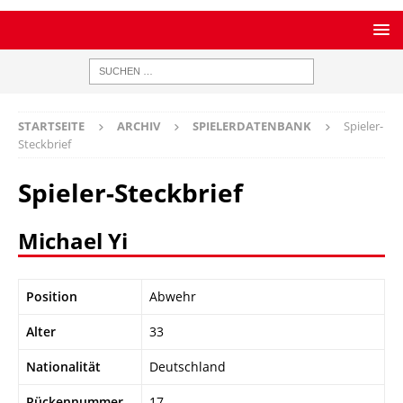
STARTSEITE
ARCHIV
SPIELERDATENBANK
Spieler-
Steckbrief
Spieler-Steckbrief
Michael Yi
Position
Abwehr
Alter
33
Nationalität
Deutschland
Rückennummer
17