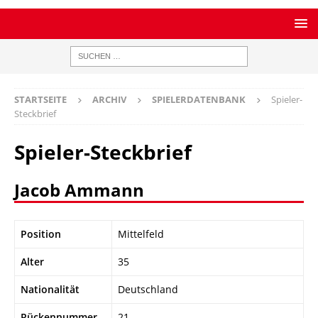
STARTSEITE
ARCHIV
SPIELERDATENBANK
Spieler-
Steckbrief
Spieler-Steckbrief
Jacob Ammann
Position
Mittelfeld
Alter
35
Nationalität
Deutschland
Rückennummer
21