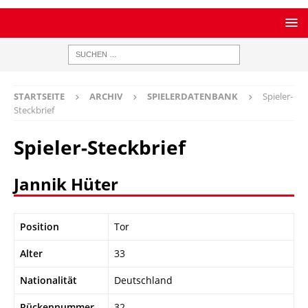
STARTSEITE
ARCHIV
SPIELERDATENBANK
Spieler-
Steckbrief
Spieler-Steckbrief
Jannik Hüter
Position
Tor
Alter
33
Nationalität
Deutschland
Rückennummer
32