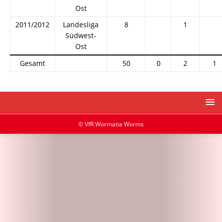
Ost
2011/2012
Landesliga
8
1
Südwest-
Ost
Gesamt
50
0
2
1
© VfR Wormatia Worms