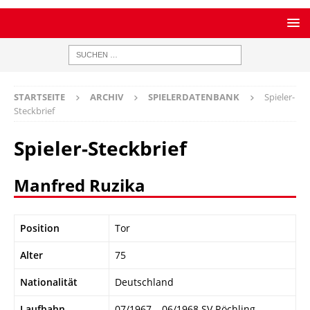
STARTSEITE
ARCHIV
SPIELERDATENBANK
Spieler-
Steckbrief
Spieler-Steckbrief
Manfred Ruzika
Position
Tor
Alter
75
Nationalität
Deutschland
Laufbahn
07/1967 – 06/1968 SV Röchling