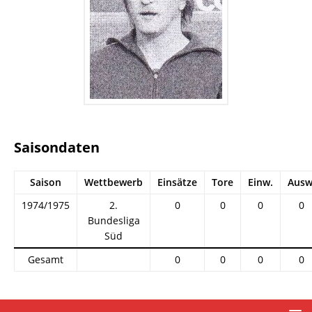
Saisondaten
Saison
Wettbewerb
Einsätze
Tore
Einw.
Ausw
1974/1975
2.
0
0
0
0
Bundesliga
Süd
Gesamt
0
0
0
0