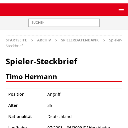
STARTSEITE
ARCHIV
SPIELERDATENBANK
Spieler-
Steckbrief
Spieler-Steckbrief
Timo Hermann
Position
Angriff
Alter
35
Nationalität
Deutschland
Laufbahn
07/2008 – 06/2009 SV Horchheim