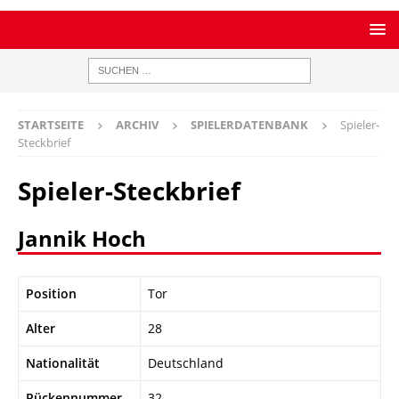
STARTSEITE
ARCHIV
SPIELERDATENBANK
Spieler-
Steckbrief
Spieler-Steckbrief
Jannik Hoch
Position
Tor
Alter
28
Nationalität
Deutschland
Rückennummer
32