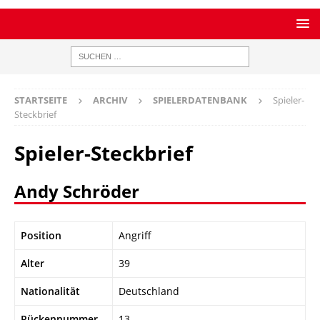
STARTSEITE
ARCHIV
SPIELERDATENBANK
Spieler-
Steckbrief
Spieler-Steckbrief
Andy Schröder
Position
Angriff
Alter
39
Nationalität
Deutschland
Rückennummer
13