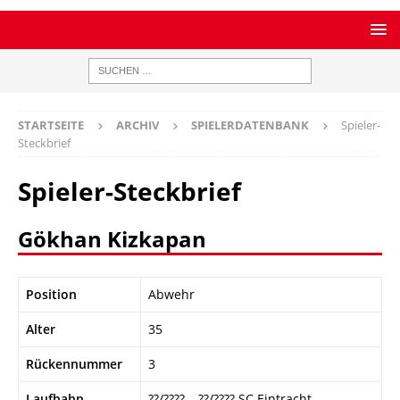
STARTSEITE
ARCHIV
SPIELERDATENBANK
Spieler-
Steckbrief
Spieler-Steckbrief
Gökhan Kizkapan
Position
Abwehr
Alter
35
Rückennummer
3
Laufbahn
??/???? – ??/???? SC Eintracht