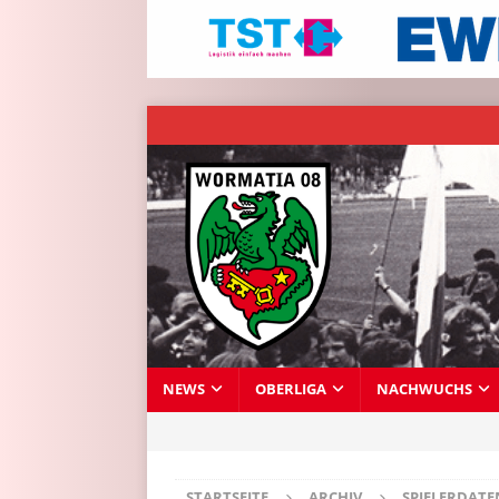
NEWS
OBERLIGA
NACHWUCHS
STARTSEITE
ARCHIV
SPIELERDAT