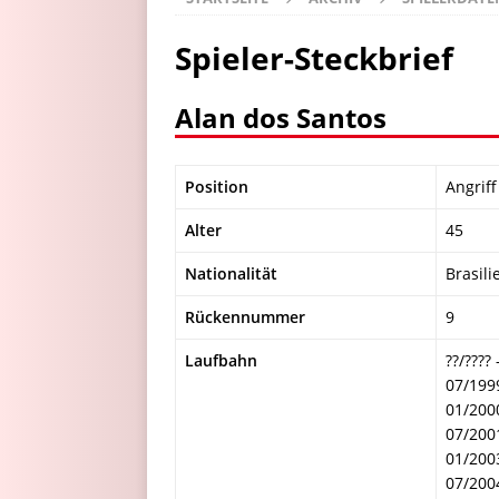
Spieler-Steckbrief
Alan dos Santos
Position
Angriff
Alter
45
Nationalität
Brasili
Rückennummer
9
Laufbahn
??/????
07/199
01/200
07/200
01/2003
07/200