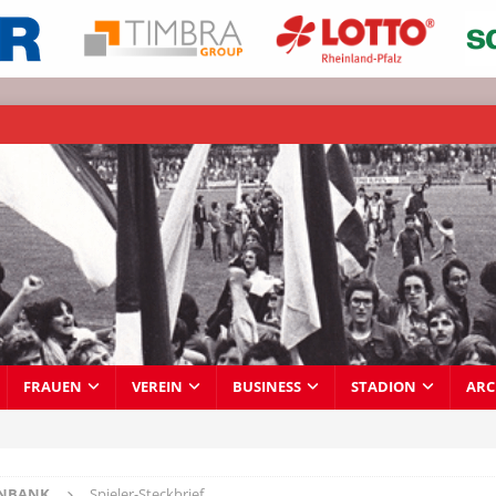
FRAUEN
VEREIN
BUSINESS
STADION
ARC
ENBANK
Spieler-Steckbrief