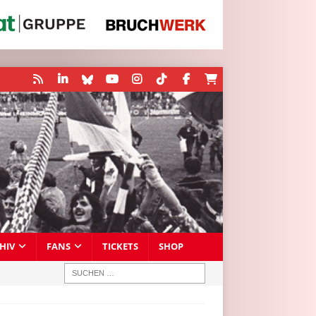
HIV
FANS
TICKETS
SHOP