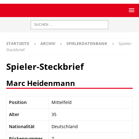
STARTSEITE
ARCHIV
SPIELERDATENBANK
Spieler-
Steckbrief
Spieler-Steckbrief
Marc Heidenmann
Position
Mittelfeld
Alter
35
Nationalität
Deutschland
Rückennummer
7