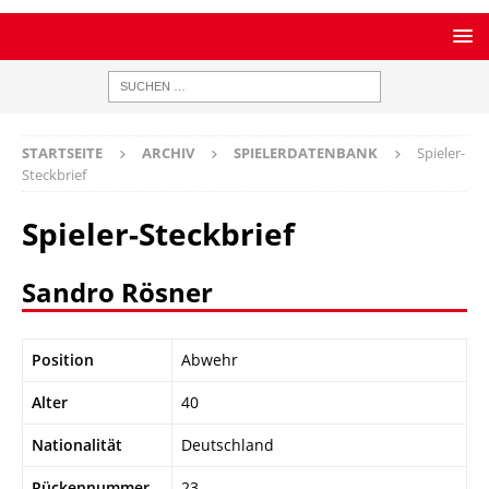
STARTSEITE
ARCHIV
SPIELERDATENBANK
Spieler-
Steckbrief
Spieler-Steckbrief
Sandro Rösner
Position
Abwehr
Alter
40
Nationalität
Deutschland
Rückennummer
23