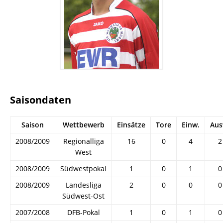
Saisondaten
Saison
Wettbewerb
Einsätze
Tore
Einw.
Aus
2008/2009
Regionalliga
16
0
4
2
West
2008/2009
Südwestpokal
1
0
1
0
2008/2009
Landesliga
2
0
0
0
Südwest-Ost
2007/2008
DFB-Pokal
1
0
1
0