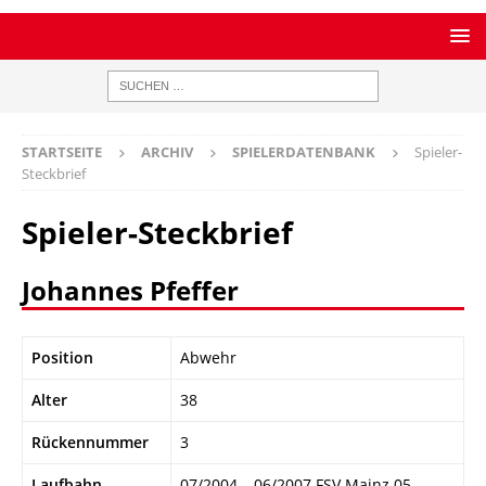
STARTSEITE
ARCHIV
SPIELERDATENBANK
Spieler-
Steckbrief
Spieler-Steckbrief
Johannes Pfeffer
Position
Abwehr
Alter
38
Rückennummer
3
Laufbahn
07/2004 – 06/2007 FSV Mainz 05