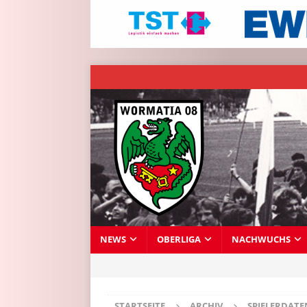
NEWS
OBERLIGA
NACHWUCHS
STARTSEITE
ARCHIV
SPIELERDAT