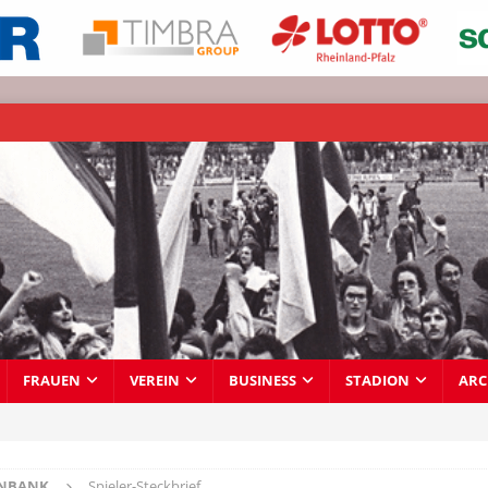
FRAUEN
VEREIN
BUSINESS
STADION
ARC
ENBANK
Spieler-Steckbrief