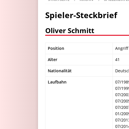
Spieler-Steckbrief
Oliver Schmitt
Position
Angriff
Alter
41
Nationalität
Deutsc
Laufbahn
07/198
07/199
07/200
07/2005
07/200
01/200
07/201
07/201