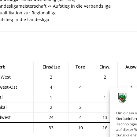
ndesligameisterschaft -> Aufstieg in die Verbandsliga
alifikation zur Regionalliga
fstieg in die Landesliga
erb
Einsätze
Tore
Einw.
Ausw
 West
2
2
west-Ost
4
4
1
al
1
1
kal
2
2
Um dir ein 
dwest
24
4
13
11
Geräteinfor
Technologie
33
10
16
12
auf dieser 
zurückziehs