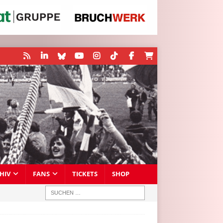
HIV
FANS
TICKETS
SHOP