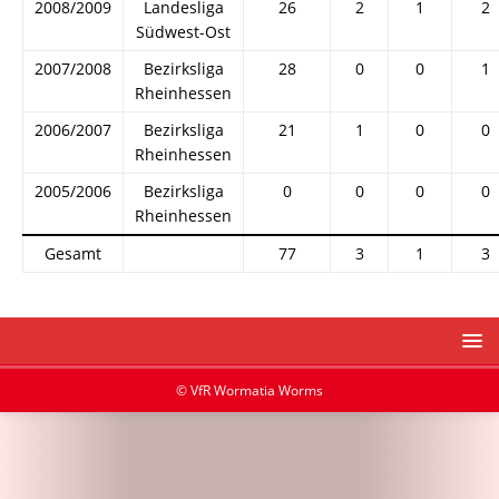
2008/2009
Landesliga
26
2
1
2
Südwest-Ost
2007/2008
Bezirksliga
28
0
0
1
Rheinhessen
2006/2007
Bezirksliga
21
1
0
0
Rheinhessen
2005/2006
Bezirksliga
0
0
0
0
Rheinhessen
Gesamt
77
3
1
3
© VfR Wormatia Worms