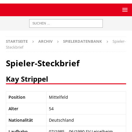
STARTSEITE
ARCHIV
SPIELERDATENBANK
Spieler-
Steckbrief
Spieler-Steckbrief
Kay Strippel
Position
Mittelfeld
Alter
54
Nationalität
Deutschland
Laufbahn
07/1985 – 06/1990 SV Leiselheim