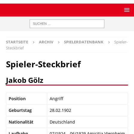
STARTSEITE
ARCHIV
SPIELERDATENBANK
Spieler-
Steckbrief
Spieler-Steckbrief
Jakob Gölz
Position
Angriff
Geburtstag
28.02.1902
Nationalität
Deutschland
Laufbahn
07/1924 – 06/1929 Amicitia Viernheim