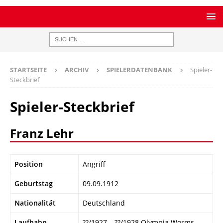
STARTSEITE
ARCHIV
SPIELERDATENBANK
Spieler-
Steckbrief
Spieler-Steckbrief
Franz Lehr
Position
Angriff
Geburtstag
09.09.1912
Nationalität
Deutschland
Laufbahn
??/1927 – ??/1928 Olympia Worms