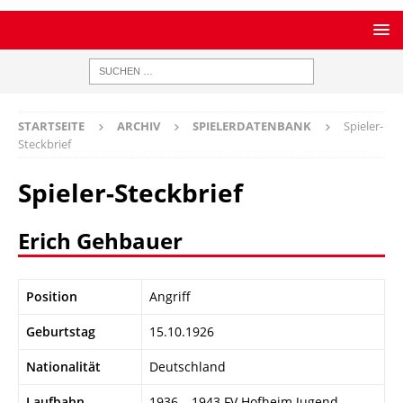
STARTSEITE
ARCHIV
SPIELERDATENBANK
Spieler-
Steckbrief
Spieler-Steckbrief
Erich Gehbauer
Position
Angriff
Geburtstag
15.10.1926
Nationalität
Deutschland
Laufbahn
1936 – 1943 FV Hofheim Jugend