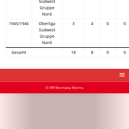
Südwest
Gruppe
Nord
1945/1946
Oberliga
3
4
0
0
Südwest
Gruppe
Nord
Gesamt
18
8
0
0
© VfR Wormatia Worms