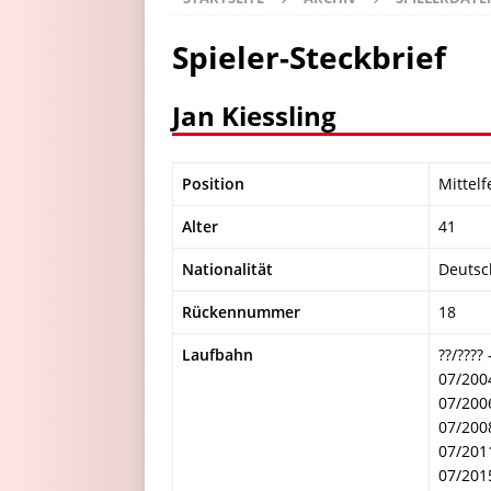
Spieler-Steckbrief
Jan Kiessling
Position
Mittelf
Alter
41
Nationalität
Deutsc
Rückennummer
18
Laufbahn
??/????
07/200
07/200
07/200
07/201
07/201