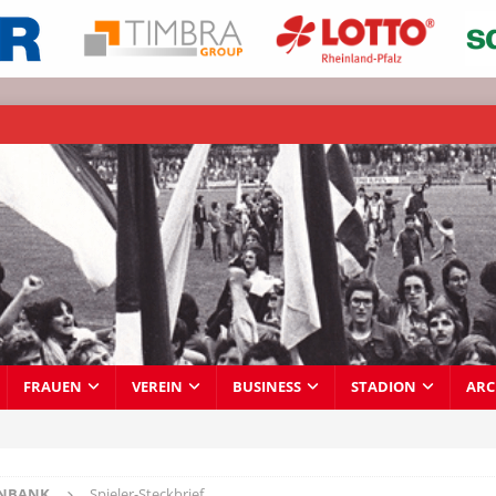
FRAUEN
VEREIN
BUSINESS
STADION
ARC
ENBANK
Spieler-Steckbrief