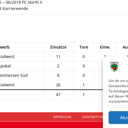
 – 06/2018 FC Hürth II
8 Karriereende
werb
Einsätze
Tore
Einw.
Au
Südwest
11
0
1
pokal
2
0
1
heinhessen Süd
8
0
1
Um dir ein 
Südwest
26
1
7
Geräteinfor
Technologie
47
1
10
auf dieser 
zurückziehs
IMPRESSUM
KONTAKTFORMULAR
D
Akz