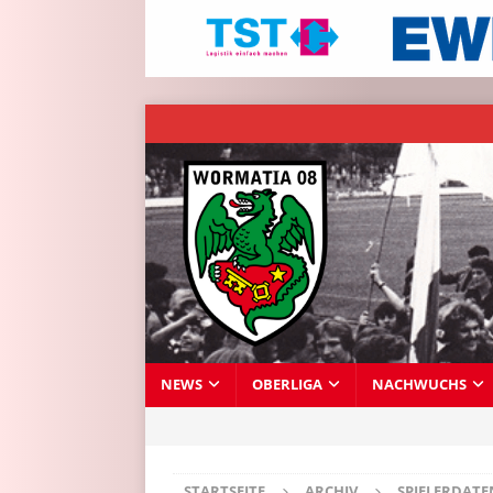
NEWS
OBERLIGA
NACHWUCHS
STARTSEITE
ARCHIV
SPIELERDAT