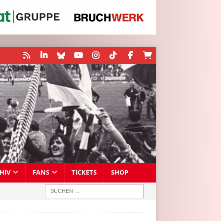
HIV
FANS
TICKETS
SHOP