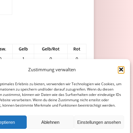
sw.
Gelb
Gelb/Rot
Rot
0
1
0
0
0
0
0
Zustimmung verwalten
1
0
optimales Erlebnis zu bieten, verwenden wir Technologien wie Cookies, um
13
0
0
0
mationen zu speichern und/oder darauf zuzugreifen. Wenn du diesen
n zustimmst, können wir Daten wie das Surfverhalten oder eindeutige IDs
14
1
0
0
Website verarbeiten. Wenn du deine Zustimmung nicht erteilst oder
t, können bestimmte Merkmale und Funktionen beeinträchtigt werden.
ATENSCHUTZERKLÄRUNG
COOKIE-RICHTLINIE (EU)
eptieren
Ablehnen
Einstellungen ansehen