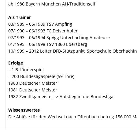
ab 1986 Bayern München AH-Traditionself
Als Trainer
03/1989 – 06/1989 TSV Ampfing
07/1990 – 06/1993 FC Deisenhofen
07/1993 – 06/1994 SpVgg Unterhaching Amateure
01/1995 – 06/1998 TSV 1860 Ebersberg
10/1999 – 2012 Leiter DFB-Stützpunkt, Sportschule Oberhachi
Erfolge
– 1 B-Länderspiel
– 200 Bundesligaspiele (59 Tore)
1980 Deutscher Meister
1981 Deutscher Meister
1982 Zweitligameister -> Aufstieg in die Bundesliga
Wissenswertes
Die Ablöse für den Wechsel nach Offenbach betrug 156.000 M