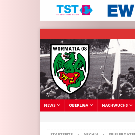
NEWS
OBERLIGA
NACHWUCHS
STARTSEITE
ARCHIV
SPIELERDAT