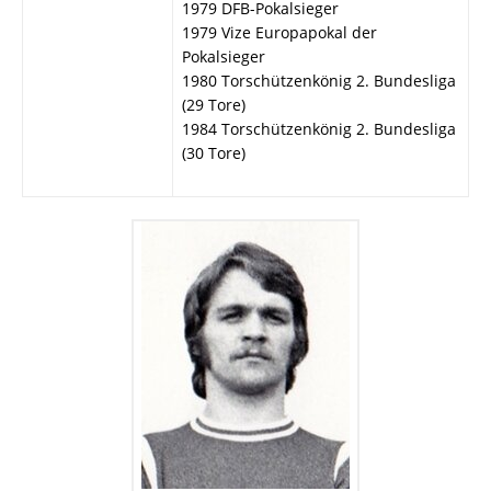
1979 DFB-Pokalsieger
1979 Vize Europapokal der
Pokalsieger
1980 Torschützenkönig 2. Bundesliga
(29 Tore)
1984 Torschützenkönig 2. Bundesliga
(30 Tore)