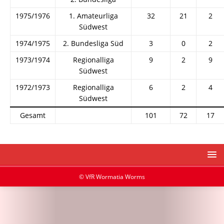
1975/1976
1. Amateurliga
32
21
2
Südwest
1974/1975
2. Bundesliga Süd
3
0
2
1973/1974
Regionalliga
9
2
9
Südwest
1972/1973
Regionalliga
6
2
4
Südwest
Gesamt
101
72
17
© VfR Wormatia Worms