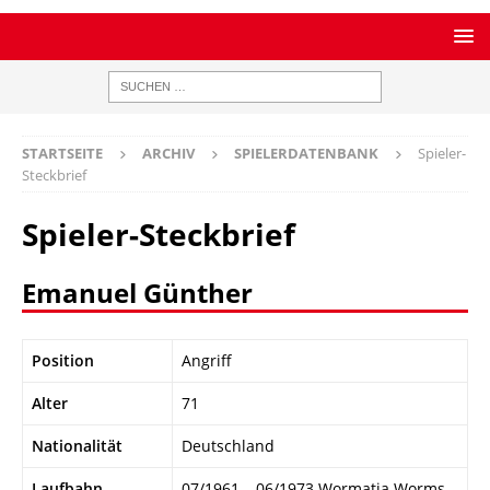
STARTSEITE
ARCHIV
SPIELERDATENBANK
Spieler-
Steckbrief
Spieler-Steckbrief
Emanuel Günther
Position
Angriff
Alter
71
Nationalität
Deutschland
Laufbahn
07/1961 – 06/1973 Wormatia Worms