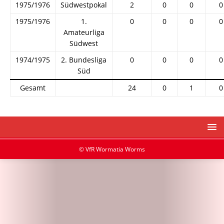
1975/1976
Südwestpokal
2
0
0
0
1975/1976
1.
0
0
0
0
Amateurliga
Südwest
1974/1975
2. Bundesliga
0
0
0
0
Süd
Gesamt
24
0
1
0
© VfR Wormatia Worms