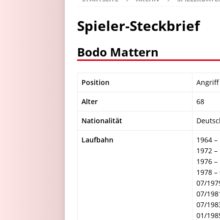
Spieler-Steckbrief
Bodo Mattern
Position
Angriff
Alter
68
Nationalität
Deutsc
Laufbahn
1964 –
1972 –
1976 –
1978 –
07/197
07/198
07/1983
01/198