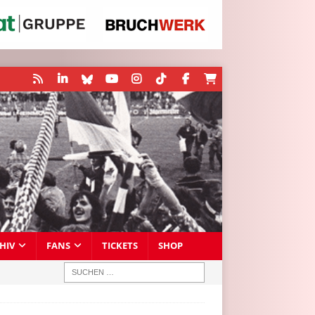
HIV
FANS
TICKETS
SHOP