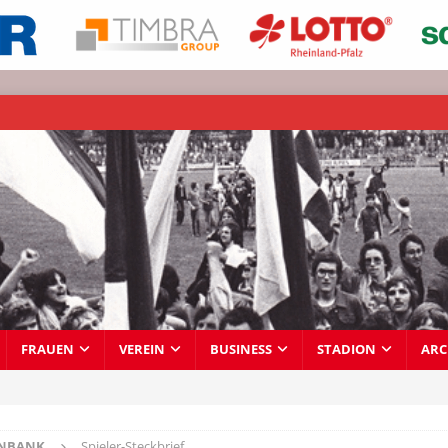
FRAUEN
VEREIN
BUSINESS
STADION
ARC
ENBANK
Spieler-Steckbrief