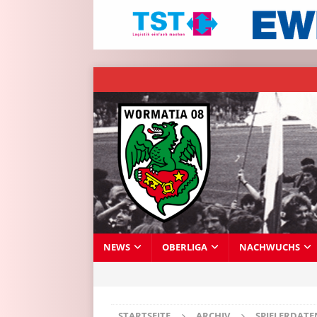
NEWS
OBERLIGA
NACHWUCHS
STARTSEITE
ARCHIV
SPIELERDAT