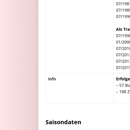
07/198
07/198
07/199
Als Tra
07/199
01/200
07/201
07/201
07/201
07/201
Info
Erfolge
– 57 Bu
– 188 Z
Saisondaten