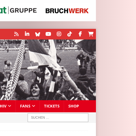
HIV
FANS
TICKETS
SHOP