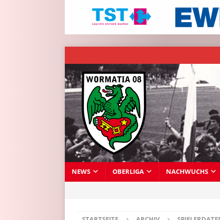
NEWS
OBERLIGA
NACHWUCHS
STARTSEITE
ARCHIV
SPIELERDAT