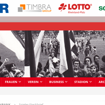
FRAUEN
VEREIN
BUSINESS
STADION
ARC
ENBANK
Spieler-Steckbrief