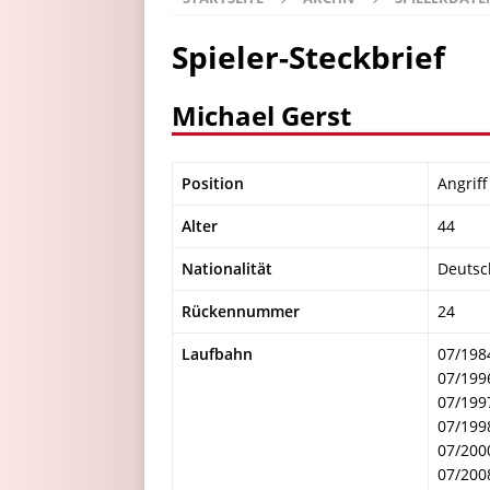
Spieler-Steckbrief
Michael Gerst
Position
Angriff
Alter
44
Nationalität
Deutsc
Rückennummer
24
Laufbahn
07/198
07/199
07/199
07/199
07/200
07/200