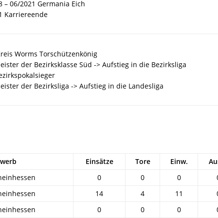
8 – 06/2021 Germania Eich
1 Karriereende
reis Worms Torschützenkönig
ister der Bezirksklasse Süd -> Aufstieg in die Bezirksliga
ezirkspokalsieger
ister der Bezirksliga -> Aufstieg in die Landesliga
werb
Einsätze
Tore
Einw.
Au
Rheinhessen
0
0
0
Rheinhessen
14
4
11
Rheinhessen
0
0
0