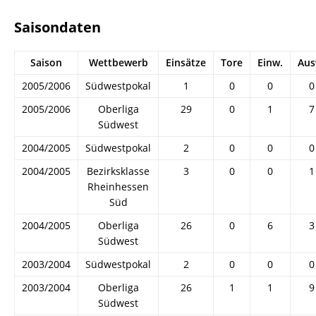
Saisondaten
Saison
Wettbewerb
Einsätze
Tore
Einw.
Aus
2005/2006
Südwestpokal
1
0
0
0
2005/2006
Oberliga
29
0
1
7
Südwest
2004/2005
Südwestpokal
2
0
0
0
2004/2005
Bezirksklasse
3
0
0
1
Rheinhessen
Süd
2004/2005
Oberliga
26
0
6
3
Südwest
2003/2004
Südwestpokal
2
0
0
0
2003/2004
Oberliga
26
1
1
9
Südwest