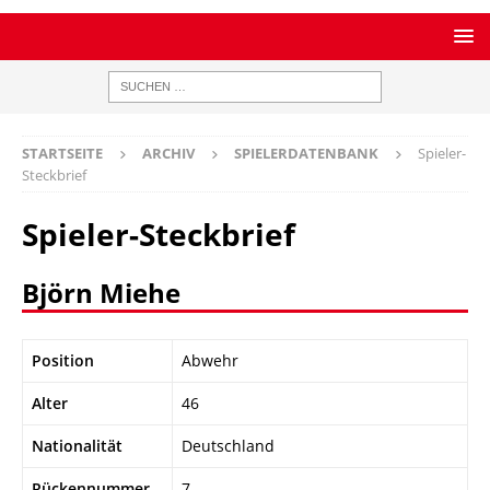
STARTSEITE
ARCHIV
SPIELERDATENBANK
Spieler-
Steckbrief
Spieler-Steckbrief
Björn Miehe
Position
Abwehr
Alter
46
Nationalität
Deutschland
Rückennummer
7