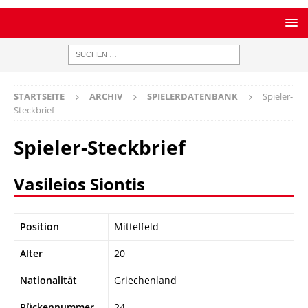
STARTSEITE
ARCHIV
SPIELERDATENBANK
Spieler-
Steckbrief
Spieler-Steckbrief
Vasileios Siontis
Position
Mittelfeld
Alter
20
Nationalität
Griechenland
Rückennummer
24