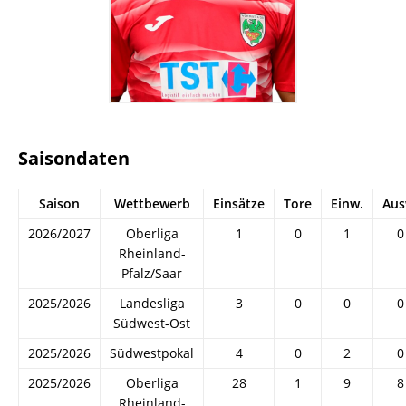
Saisondaten
Saison
Wettbewerb
Einsätze
Tore
Einw.
Aus
2026/2027
Oberliga
1
0
1
0
Rheinland-
Pfalz/Saar
2025/2026
Landesliga
3
0
0
0
Südwest-Ost
2025/2026
Südwestpokal
4
0
2
0
2025/2026
Oberliga
28
1
9
8
Rheinland-