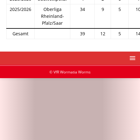
2025/2026
Oberliga
34
9
5
1
Rheinland-
Pfalz/Saar
Gesamt
39
12
5
1
© VfR Wormatia Worms