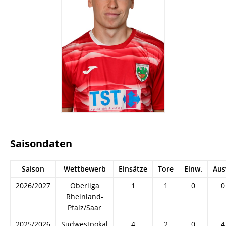
Saisondaten
Saison
Wettbewerb
Einsätze
Tore
Einw.
Aus
2026/2027
Oberliga
1
1
0
0
Rheinland-
Pfalz/Saar
2025/2026
Südwestpokal
4
2
0
4