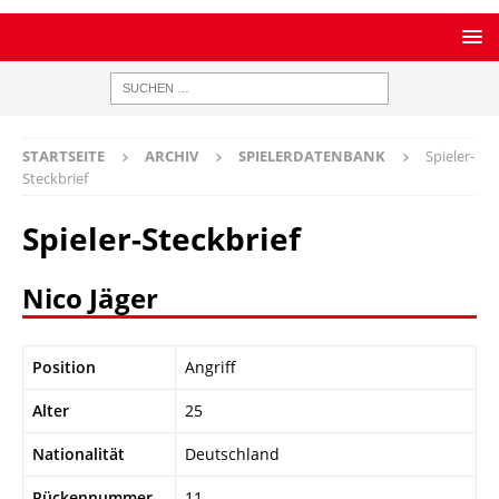
STARTSEITE
ARCHIV
SPIELERDATENBANK
Spieler-
Steckbrief
Spieler-Steckbrief
Nico Jäger
Position
Angriff
Alter
25
Nationalität
Deutschland
Rückennummer
11