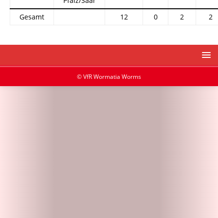
Pfalz/Saar
Gesamt
12
0
2
2
© VfR Wormatia Worms