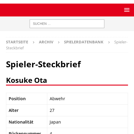
STARTSEITE
ARCHIV
SPIELERDATENBANK
Spieler-
Steckbrief
Spieler-Steckbrief
Kosuke Ota
Position
Abwehr
Alter
27
Nationalität
Japan
Rückennummer
4