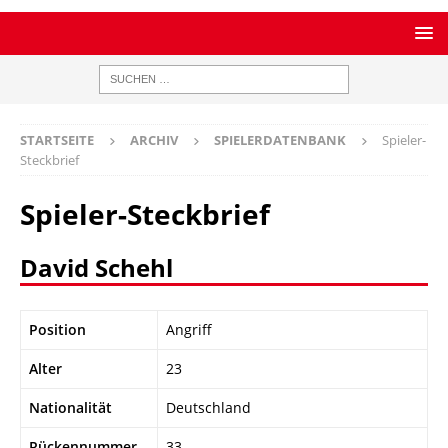
STARTSEITE
ARCHIV
SPIELERDATENBANK
Spieler-
Steckbrief
Spieler-Steckbrief
David Schehl
Position
Angriff
Alter
23
Nationalität
Deutschland
Rückennummer
33