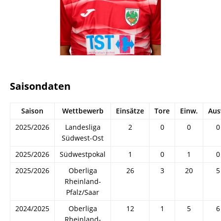
Saisondaten
Saison
Wettbewerb
Einsätze
Tore
Einw.
Aus
2025/2026
Landesliga
2
0
0
0
Südwest-Ost
2025/2026
Südwestpokal
1
0
1
0
2025/2026
Oberliga
26
3
20
5
Rheinland-
Pfalz/Saar
2024/2025
Oberliga
12
1
5
6
Rheinland-