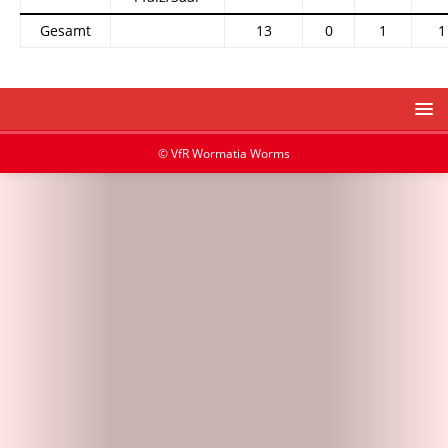
Gesamt
13
0
1
1
© VfR Wormatia Worms