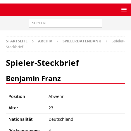
STARTSEITE
ARCHIV
SPIELERDATENBANK
Spieler-
Steckbrief
Spieler-Steckbrief
Benjamin Franz
Position
Abwehr
Alter
23
Nationalität
Deutschland
Rückennummer
4