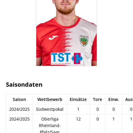
Saisondaten
Saison
Wettbewerb
Einsätze
Tore
Einw.
Aus
2024/2025
Südwestpokal
1
0
0
0
2024/2025
Oberliga
12
0
1
1
Rheinland-
Pfalz/Saar