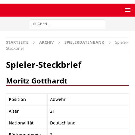
STARTSEITE
ARCHIV
SPIELERDATENBANK
Spieler-
Steckbrief
Spieler-Steckbrief
Moritz Gotthardt
Position
Abwehr
Alter
21
Nationalität
Deutschland
Rückennummer
2