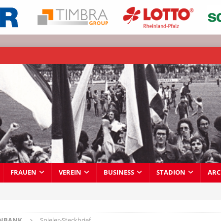
FRAUEN
VEREIN
BUSINESS
STADION
ARC
ENBANK
Spieler-Steckbrief