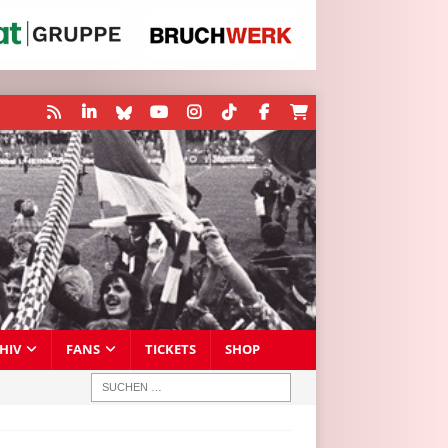
HIV
FANS
TICKETS
SHOP