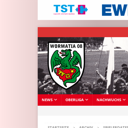
NEWS
OBERLIGA
NACHWUCHS
STARTSEITE
ARCHIV
SPIELERDAT