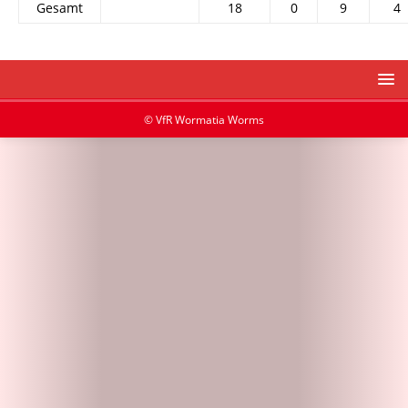
Gesamt
18
0
9
4
© VfR Wormatia Worms