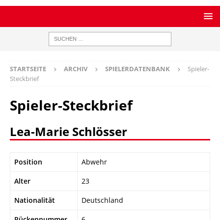
STARTSEITE
ARCHIV
SPIELERDATENBANK
Spieler-
Steckbrief
Spieler-Steckbrief
Lea-Marie Schlösser
Position
Abwehr
Alter
23
Nationalität
Deutschland
Rückennummer
6