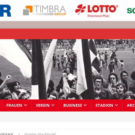
FRAUEN
VEREIN
BUSINESS
STADION
ARC
ENBANK
Spieler-Steckbrief