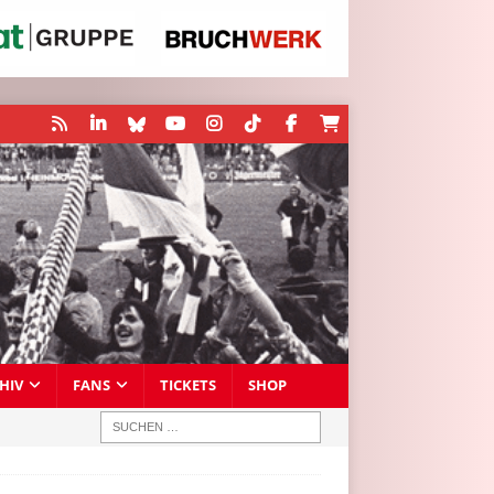
HIV
FANS
TICKETS
SHOP