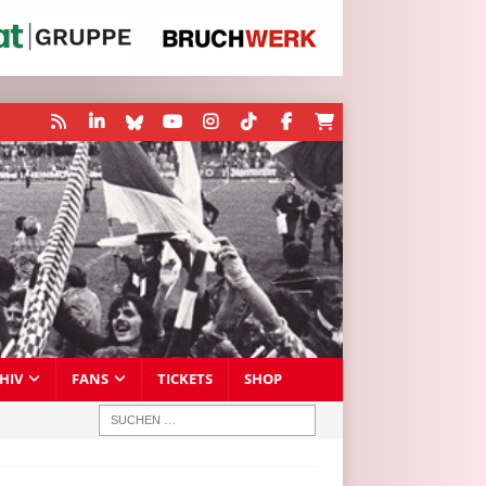
HIV
FANS
TICKETS
SHOP