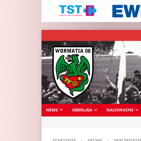
NEWS
OBERLIGA
NACHWUCHS
STARTSEITE
ARCHIV
SPIELERDAT