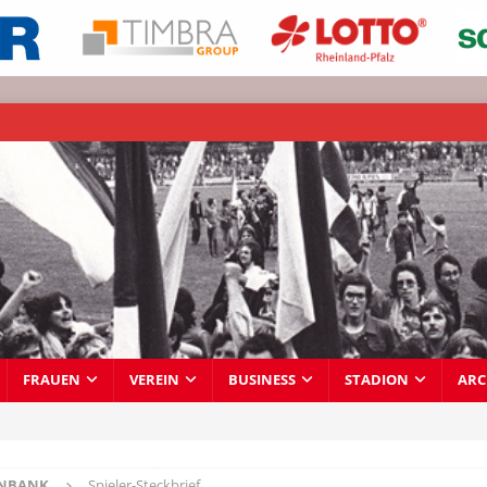
FRAUEN
VEREIN
BUSINESS
STADION
ARC
ENBANK
Spieler-Steckbrief