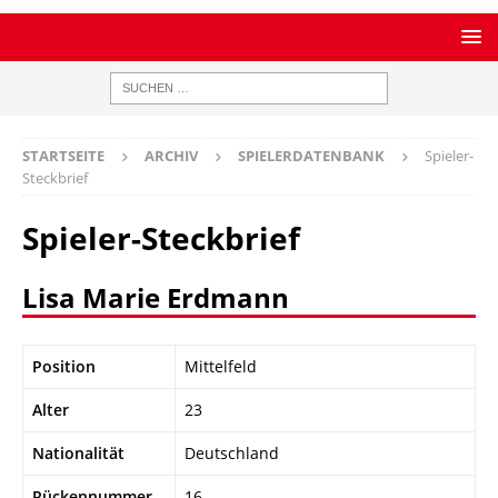
STARTSEITE
ARCHIV
SPIELERDATENBANK
Spieler-
Steckbrief
Spieler-Steckbrief
Lisa Marie Erdmann
Position
Mittelfeld
Alter
23
Nationalität
Deutschland
Rückennummer
16