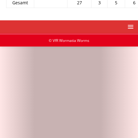
Gesamt
27
3
5
6
© VfR Wormatia Worms