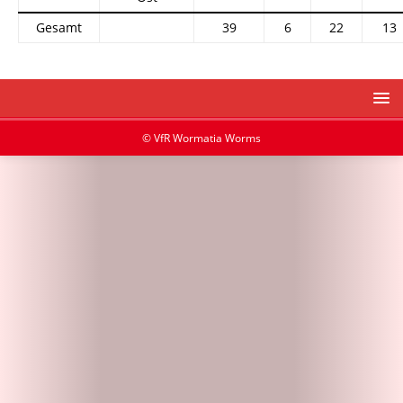
Gesamt
39
6
22
13
© VfR Wormatia Worms