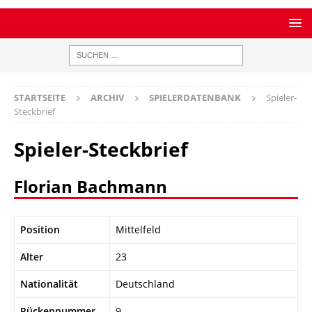
STARTSEITE
ARCHIV
SPIELERDATENBANK
Spieler-
Steckbrief
Spieler-Steckbrief
Florian Bachmann
Position
Mittelfeld
Alter
23
Nationalität
Deutschland
Rückennummer
9