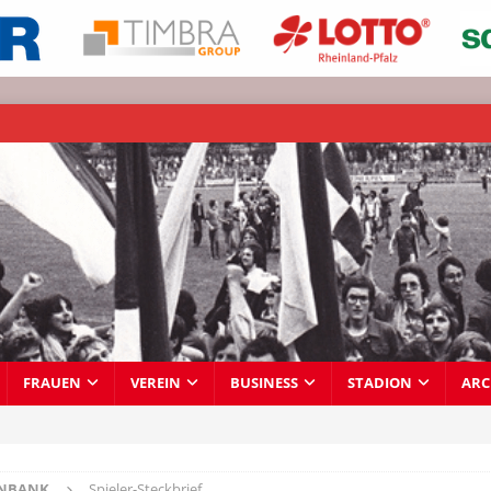
FRAUEN
VEREIN
BUSINESS
STADION
ARC
ENBANK
Spieler-Steckbrief