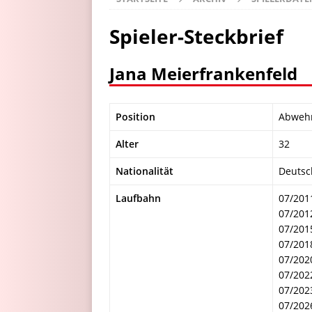
Spieler-Steckbrief
Jana Meierfrankenfeld
Position
Abweh
Alter
32
Nationalität
Deutsc
Laufbahn
07/2011
07/201
07/201
07/201
07/202
07/202
07/202
07/202