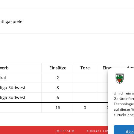
itligaspiele
werb
Einsätze
Tore
Einw.
Aus
kal
2
1
liga Südwest
8
1
Um dir ein 
liga Südwest
6
Geräteinfor
Technologie
16
0
0
2
auf dieser 
zurückziehs
IMPRESSUM
KONTAKTFORMULAR
D
Akz