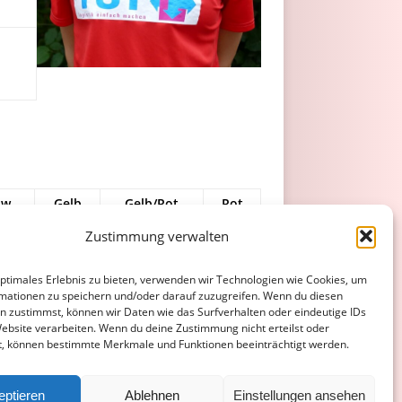
w.
Gelb
Gelb/Rot
Rot
Zustimmung verwalten
optimales Erlebnis zu bieten, verwenden wir Technologien wie Cookies, um
mationen zu speichern und/oder darauf zuzugreifen. Wenn du diesen
n zustimmst, können wir Daten wie das Surfverhalten oder eindeutige IDs
0
0
0
Website verarbeiten. Wenn du deine Zustimmung nicht erteilst oder
t, können bestimmte Merkmale und Funktionen beeinträchtigt werden.
ATENSCHUTZERKLÄRUNG
COOKIE-RICHTLINIE (EU)
eptieren
Ablehnen
Einstellungen ansehen