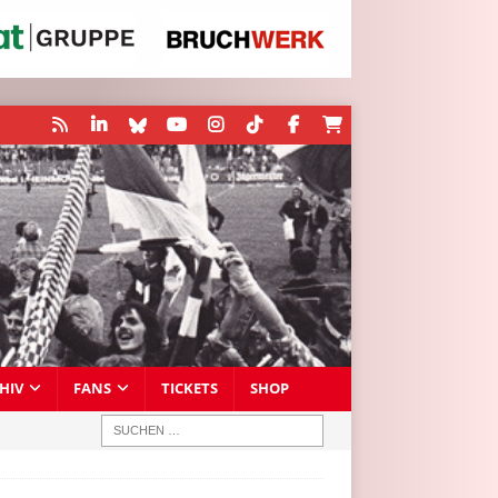
HIV
FANS
TICKETS
SHOP