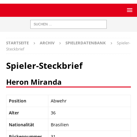
STARTSEITE
ARCHIV
SPIELERDATENBANK
Spieler-
Steckbrief
Spieler-Steckbrief
Heron Miranda
Position
Abwehr
Alter
36
Nationalität
Brasilien
Rückennummer
31