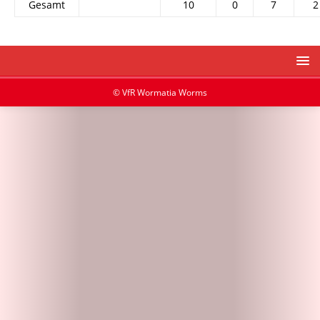
Gesamt
10
0
7
2
© VfR Wormatia Worms