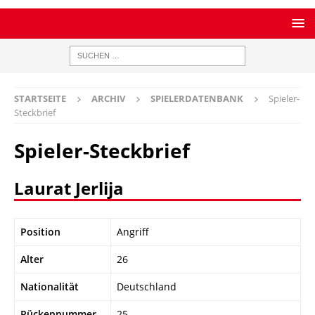
STARTSEITE
ARCHIV
SPIELERDATENBANK
Spieler-
Steckbrief
Spieler-Steckbrief
Laurat Jerlija
Position
Angriff
Alter
26
Nationalität
Deutschland
Rückennummer
25